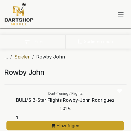
Zum Inhalt springen
Sortieren nach
Filter
...
Spieler
Rowby John
Rowby John
Dart-Tuning / Flights
BULL'S B-Star Flights Rowby-John Rodriguez
1,01
€
Hinzufügen