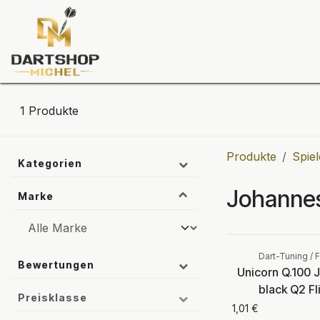
Zum Inhalt springen
Dartscheiben
Darts
Dart-Tu
1
Produkte
Produkte
Spiel
Kategorien
Johannes
Marke
Dart-Tuning / F
Bewertungen
Unicorn Q.100 
black Q2 Fl
Preisklasse
1,01
€