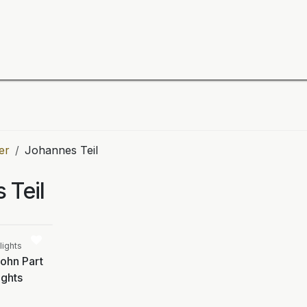
ning
Zubehör
Spieler
BULL´S Markteinführung 2
er
Johannes Teil
 Teil
Vergleichen
lights
John Part
ights