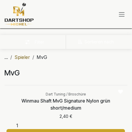
Zum Inhalt springen
Sortieren nach
Filter
...
Spieler
MvG
MvG
Dart Tuning / Broschüre
Winmau Shaft MvG Signature Nylon grün
short/medium
2,40
€