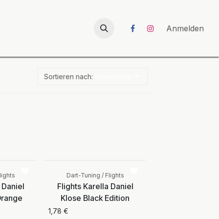
026
UNICORN-Launch 2026
Anmelden
Sortieren nach:
Beliebteste
Vergleichen
Vergleichen
lights
Dart-Tuning / Flights
 Daniel
Flights Karella Daniel
Orange
Klose Black Edition
1,78
€