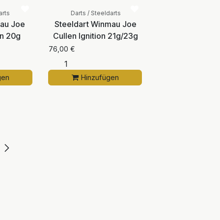
arts
Darts / Steeldarts
mau Joe
Steeldart Winmau Joe
on 20g
Cullen Ignition 21g/23g
76,00
€
gen
Hinzufügen