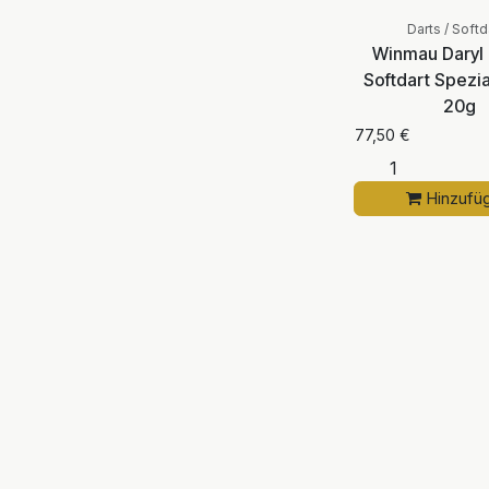
Darts / Softd
Winmau Daryl
Softdart Spezia
20g
77,50
€
Hinzufü