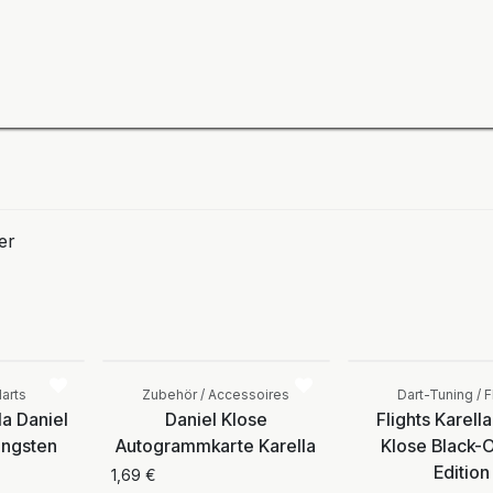
ning
Zubehör
Spieler
BULL´S Markteinführung 2
er
Vergleichen
Vergleichen
darts
Zubehör / Accessoires
Dart-Tuning / F
la Daniel
Daniel Klose
Flights Karella
ungsten
Autogrammkarte Karella
Klose Black-
Edition
1,69
€