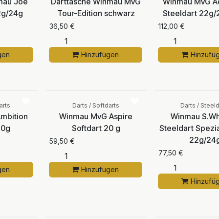
mau Joe
Darttasche Winmau MvG
Winmau MvG Ad
22g/24g
Tour-Edition schwarz
Steeldart 22g
36,50
€
112,00
€
gen
Hinzufügen
Hinzufü
Vergleichen
Vergleichen
arts
Darts / Softdarts
Darts / Steeld
mbition
Winmau MvG Aspire
Winmau S.Wh
20g
Softdart 20 g
Steeldart Spezia
22g/24
59,50
€
77,50
€
gen
Hinzufügen
Hinzufü
Vergleichen
Vergleichen