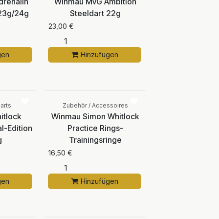
renalin
Winmau MvG Ambition
/23g/24g
Steeldart 22g
23,00
€
gen
Hinzufügen
Vergleichen
Vergleichen
arts
Zubehör / Accessoires
itlock
Winmau Simon Whitlock
l-Edition
Practice Rings-
g
Trainingsringe
16,50
€
gen
Hinzufügen
Vergleichen
Vergleichen