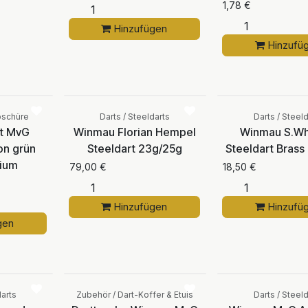
1,78
€
Hinzufügen
Hinzufü
Vergleichen
Vergleichen
oschüre
Darts / Steeldarts
Darts / Steeld
t MvG
Winmau Florian Hempel
Winmau S.Wh
on grün
Steeldart 23g/25g
Steeldart Brass
ium
79,00
€
18,50
€
Hinzufügen
Hinzufü
gen
Vergleichen
Vergleichen
darts
Zubehör / Dart-Koffer & Etuis
Darts / Steeld