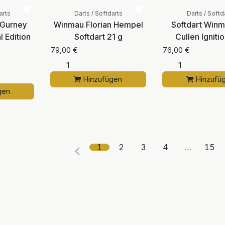
arts
Darts / Softdarts
Darts / Softd
 Gurney
Winmau Florian Hempel
Softdart Win
l Edition
Softdart 21 g
Cullen Igniti
79,00
€
76,00
€
Hinzufügen
Hinzufü
gen
1
2
3
4
…
15