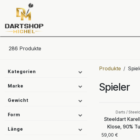
Zum Inhalt springen
Dartscheiben
Darts
Dart-Tu
286
Produkte
Produkte
Spiel
Kategorien
Spieler
Marke
Gewicht
Darts / Steel
Form
Steeldart Karel
Klose, 90% T
Länge
59,00
€