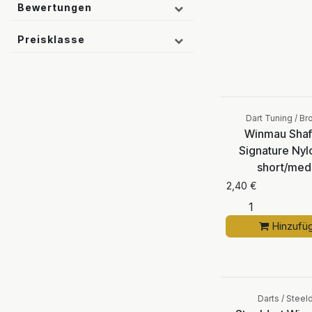
Bewertungen
Preisklasse
Dart Tuning / Br
Winmau Shaf
Signature Nyl
short/med
2,40
€
Hinzufü
Darts / Steel