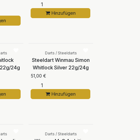
Hinzufügen
gen
Vergleichen
Vergleichen
arts
Darts / Steeldarts
itlock
Steeldart Winmau Simon
 22g/24g
Whitlock Silver 22g/24g
51,00
€
gen
Hinzufügen
Vergleichen
Vergleichen
arts
Darts / Steeldarts