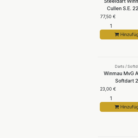
Steeldart Win
Cullen S.E. 
77,50
€
Hinzufü
Darts / Softd
Winmau MvG A
Softdart 
23,00
€
Hinzufü