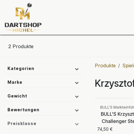
Zum Inhalt springen
Dartscheiben
Darts
Dart-Tu
2
Produkte
Produkte
Spiel
Kategorien
Krzyszto
Marke
Gewicht
BULL'S Markteinfü
Bewertungen
BULL'S Krzyszt
Challenger St
Preisklasse
74,50
€