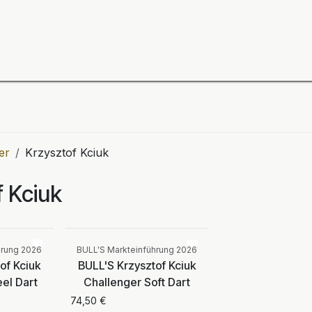
ning
Zubehör
Spieler
BULL´S Markteinführung 2
er
Krzysztof Kciuk
f Kciuk
Vergleichen
Vergleichen
hrung 2026
BULL'S Markteinführung 2026
of Kciuk
BULL'S Krzysztof Kciuk
eel Dart
Challenger Soft Dart
74,50
€