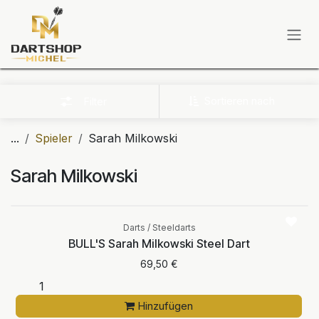
Zum Inhalt springen
Sortieren nach
Filter
...
Spieler
Sarah Milkowski
Sarah Milkowski
Darts / Steeldarts
BULL'S Sarah Milkowski Steel Dart
69,50
€
Hinzufügen