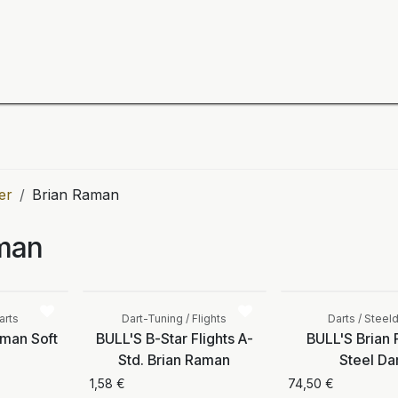
ning
Zubehör
Spieler
BULL´S Markteinführung 2
er
Brian Raman
man
Vergleichen
Vergleichen
arts
Dart-Tuning / Flights
Darts / Steeld
aman Soft
BULL'S B-Star Flights A-
BULL'S Brian
Std. Brian Raman
Steel Da
1,58
€
74,50
€