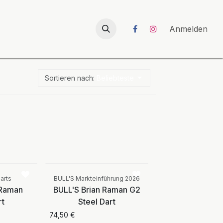
026
UNICORN-Launch 2026
Anmelden
Sortieren nach:
Beliebteste
Vergleichen
Vergleichen
arts
BULL'S Markteinführung 2026
 Raman
BULL'S Brian Raman G2
rt
Steel Dart
74,50
€