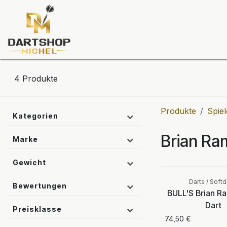
Zum Inhalt springen
Dartscheiben
Darts
Dart-Tu
4
Produkte
Produkte
Spiel
Kategorien
Brian Ra
Marke
Gewicht
Darts / Softd
Bewertungen
BULL'S Brian R
Dart
Preisklasse
74,50
€