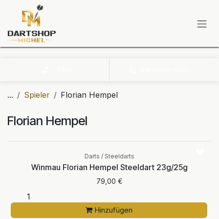
Zum Inhalt springen
Sortieren nach
Filter
...
Spieler
Florian Hempel
Florian Hempel
Darts / Steeldarts
Winmau Florian Hempel Steeldart 23g/25g
79,00
€
Hinzufügen