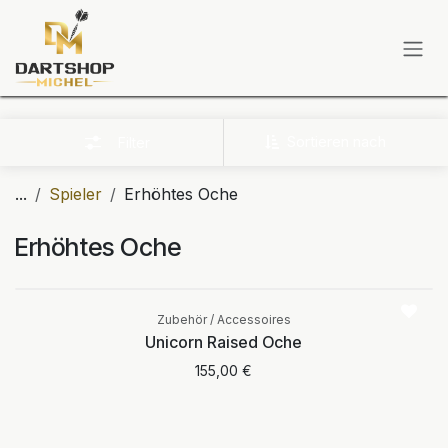
Zum Inhalt springen
Sortieren nach
Filter
...
Spieler
Erhöhtes Oche
Erhöhtes Oche
Aktuell nicht
verfügbar
Zubehör / Accessoires
Unicorn Raised Oche
155,00
€