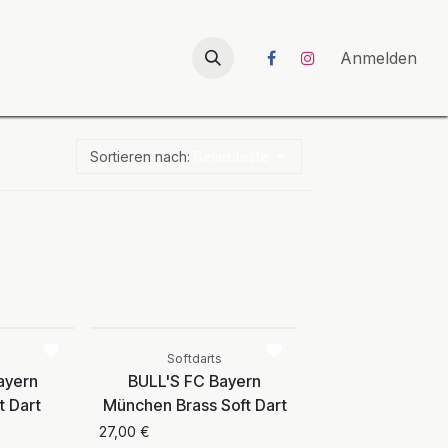
026
UNICORN-Launch 2026
Anmelden
Sortieren nach:
Beliebteste
Vergleichen
Vergleichen
ht
r
Softdarts
ayern
BULL'S FC Bayern
t Dart
München Brass Soft Dart
27,00
€