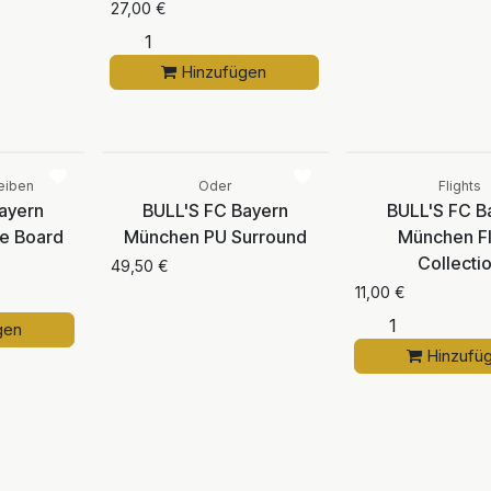
27,00
€
Hinzufügen
Vergleichen
Vergleichen
Aktuell nicht
verfügbar
eiben
Oder
Flights
ayern
BULL'S FC Bayern
BULL'S FC B
le Board
München PU Surround
München Fl
Collecti
49,50
€
11,00
€
gen
Hinzufü