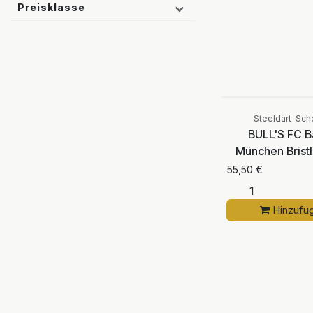
Preisklasse
Steeldart-Sch
BULL'S FC B
München Brist
55,50
€
Hinzufü