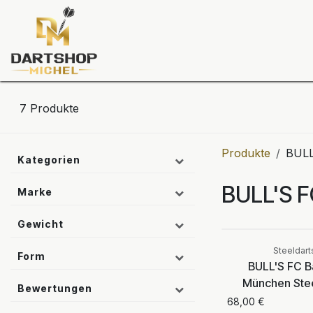
Zum Inhalt springen
Dartscheiben
Darts
Dart-Tu
7
Produkte
Produkte
BULL
Kategorien
BULL'S 
Marke
Aktuell ni
Gewicht
verfügba
Steeldart
Form
BULL'S FC B
München Stee
Bewertungen
68,00
€