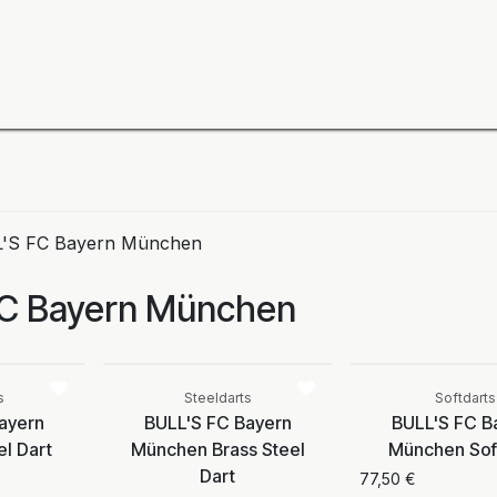
ning
Zubehör
Spieler
BULL´S Markteinführung 2
'S FC Bayern München
FC Bayern München
Vergleichen
Vergleichen
cht
Aktuell nic
r
verfügba
s
Steeldarts
Softdarts
ayern
BULL'S FC Bayern
BULL'S FC B
l Dart
München Brass Steel
München Sof
Dart
77,50
€