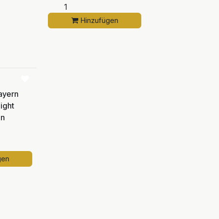
Hinzufügen
Vergleichen
ayern
ight
on
gen