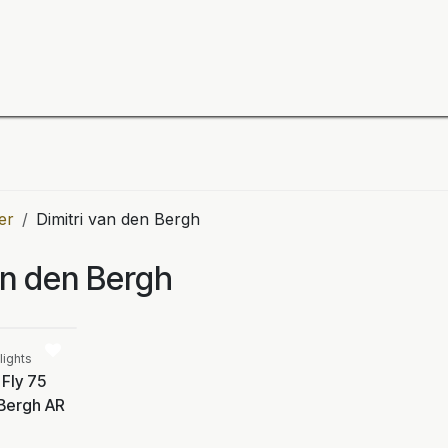
ning
Zubehör
Spieler
BULL´S Markteinführung 2
er
Dimitri van den Bergh
an den Bergh
Vergleichen
lights
 Fly 75
 Bergh AR