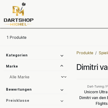
Zum Inhalt springen
Dartscheiben
Darts
Dart-Tu
1
Produkte
Produkte
Spiel
Kategorien
Dimitri v
Marke
Dart-Tuning / F
Bewertungen
Unicorn Ultra
Dimitri van den
Preisklasse
Flights