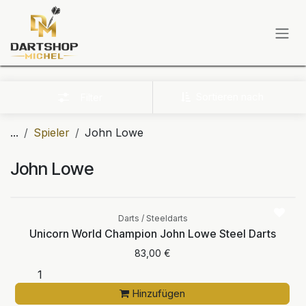
Zum Inhalt springen
Sortieren nach
Filter
...
Spieler
John Lowe
John Lowe
Darts / Steeldarts
Unicorn World Champion John Lowe Steel Darts
83,00
€
Hinzufügen