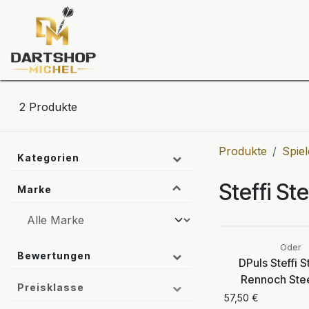
Zum Inhalt springen
Dartscheiben
Darts
Dart-Tu
2
Produkte
Produkte
Spiel
Kategorien
Steffi St
Marke
Oder
Bewertungen
DPuls Steffi S
Rennoch Stee
Preisklasse
57,50
€