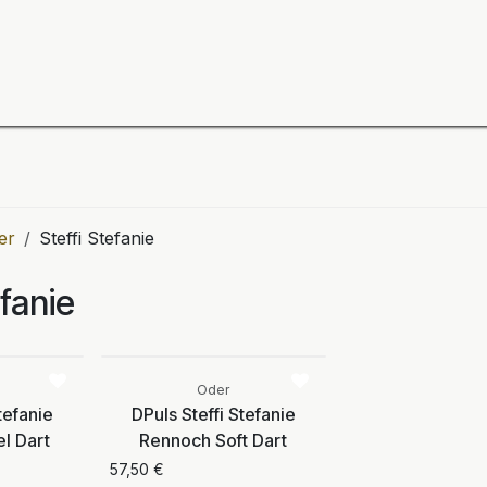
ning
Zubehör
Spieler
BULL´S Markteinführung 2
er
Steffi Stefanie
efanie
Vergleichen
Vergleichen
Oder
tefanie
DPuls Steffi Stefanie
l Dart
Rennoch Soft Dart
57,50
€