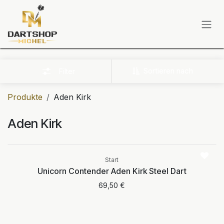
Zum Inhalt springen
Sortieren nach
Filter
Produkte
Aden Kirk
Aden Kirk
Aktuell nicht
verfügbar
Start
Unicorn Contender Aden Kirk Steel Dart
69,50
€