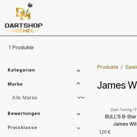
Zum Inhalt springen
Dartscheiben
Darts
Dart-Tu
1
Produkte
Produkte
Spiel
Kategorien
James Wi
Marke
Dart-Tuning / F
Bewertungen
BULL'S B-Star 
James Wil
Preisklasse
1,01
€