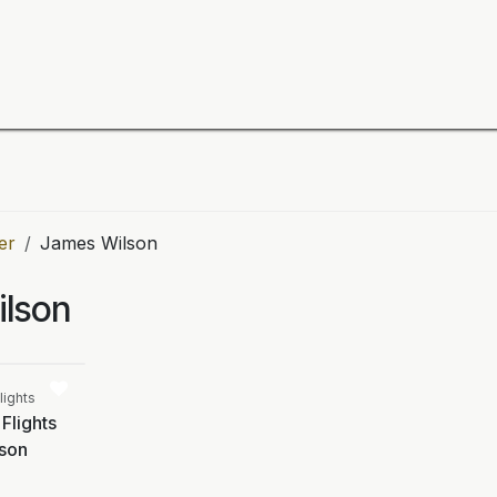
ning
Zubehör
Spieler
BULL´S Markteinführung 2
er
James Wilson
lson
Vergleichen
lights
Flights
son