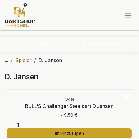
Zum Inhalt springen
Sortieren nach
Filter
...
Spieler
D. Jansen
D. Jansen
Oder
BULL'S Challenger Steeldart D.Jansen
49,50
€
Hinzufügen