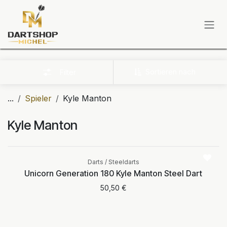
Zum Inhalt springen
Sortieren nach
Filter
...
Spieler
Kyle Manton
Kyle Manton
Aktuell nicht
verfügbar
Darts / Steeldarts
Unicorn Generation 180 Kyle Manton Steel Dart
50,50
€