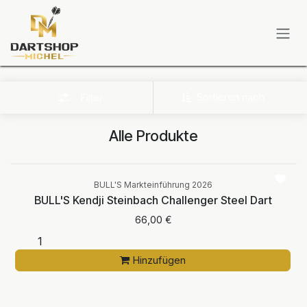
Zum Inhalt springen
Sortieren nach
Filter
Alle Produkte
BULL'S Markteinführung 2026
BULL'S Kendji Steinbach Challenger Steel Dart
66,00
€
Hinzufügen
Aktuell nicht