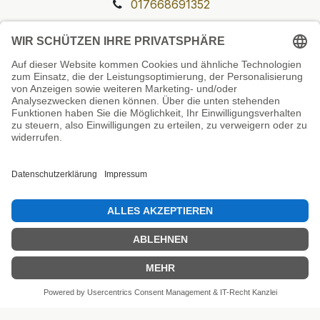
017668691352
Unsere Prüfsiegel