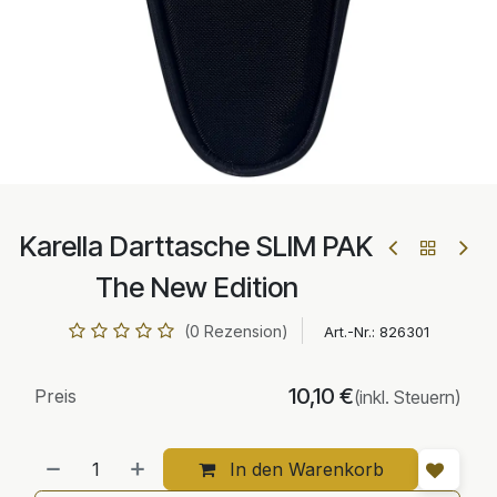
Karella Darttasche SLIM PAK
The New Edition
(0 Rezension)
Art.-Nr.:
826301
10,10
€
Preis
(inkl. Steuern)
In den Warenkorb