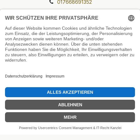
017668691352
Unsere Prüfsiegel