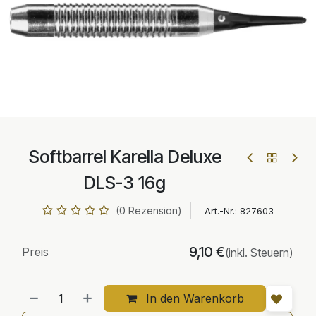
Softbarrel Karella Deluxe
DLS-3 16g
(0 Rezension)
Art.-Nr.:
827603
9,10
€
Preis
(inkl. Steuern)
In den Warenkorb