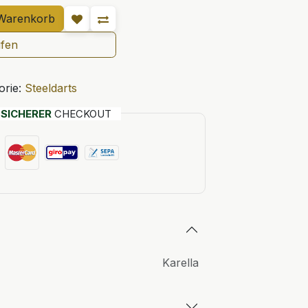
Warenkorb
ufen
orie:
Steeldarts
T
SICHERER
CHECKOUT
Karella