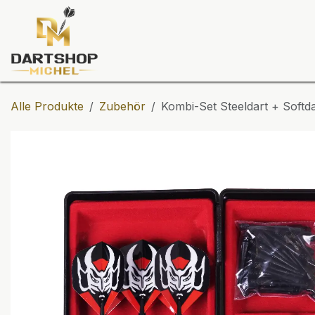
Zum Inhalt springen
Dartscheiben
Darts
Dart-Tu
Alle Produkte
Zubehör
Kombi-Set Steeldart + Softda