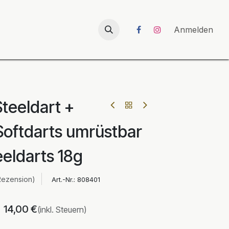
026
UNICORN-Launch 2026
Anmelden
teeldart +
 Softdarts umrüstbar
eeldarts 18g
Rezension)
Art.-Nr.:
808401
14,00
€
(inkl. Steuern)