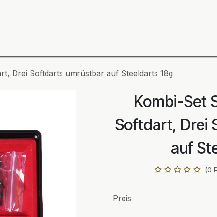
ning
Zubehör
Spieler
BULL´S Markteinführung 2
rt, Drei Softdarts umrüstbar auf Steeldarts 18g
Kombi-Set S
Softdart, Drei
auf St
(0 
Preis