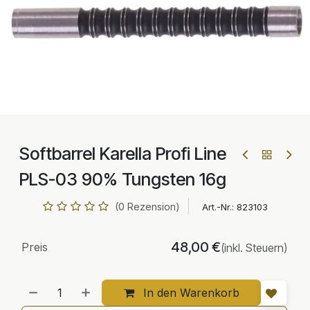
Softbarrel Karella Profi Line
PLS-03 90% Tungsten 16g
(0 Rezension)
Art.-Nr.:
823103
48,00
€
Preis
(inkl. Steuern)
In den Warenkorb