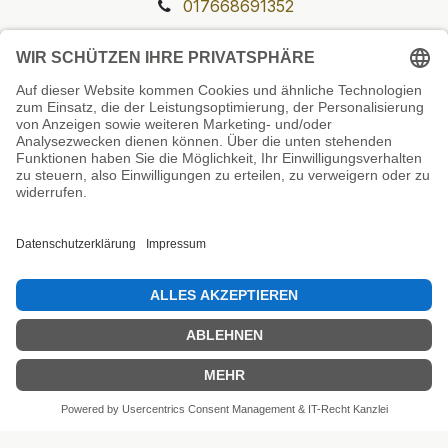
017668691352
Unsere Prüfsiegel