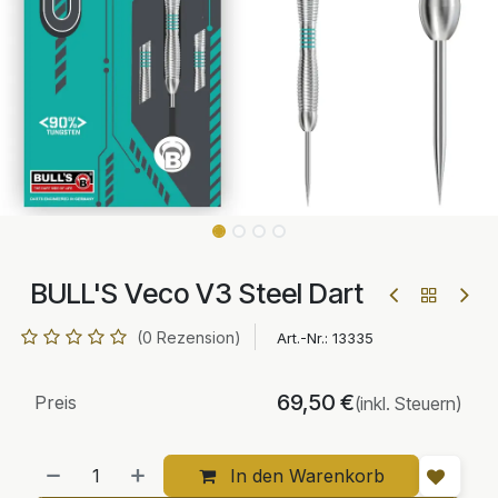
BULL'S Veco V3 Steel Dart
(0 Rezension)
Art.-Nr.:
13335
69,50
€
Preis
(inkl. Steuern)
In den Warenkorb