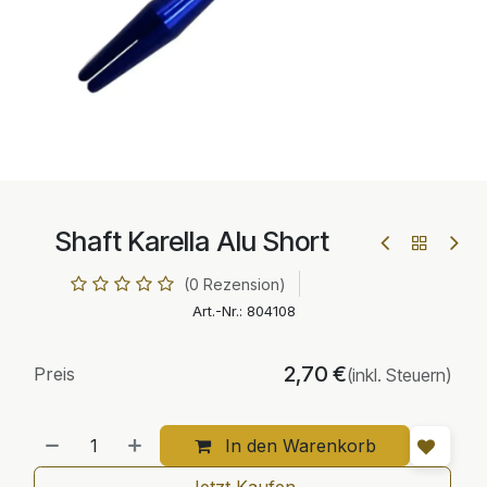
Shaft Karella Alu Short
(0 Rezension)
Art.-Nr.:
804108
2,70
€
Preis
(inkl. Steuern)
In den Warenkorb