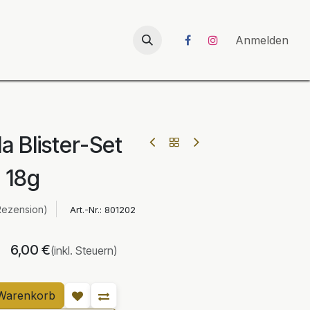
026
UNICORN-Launch 2026
Anmelden
la Blister-Set
18g
Rezension)
Art.-Nr.:
801202
6,00
€
(inkl. Steuern)
Warenkorb