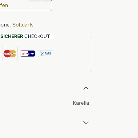
ufen
orie:
Softdarts
T
SICHERER
CHECKOUT
Karella