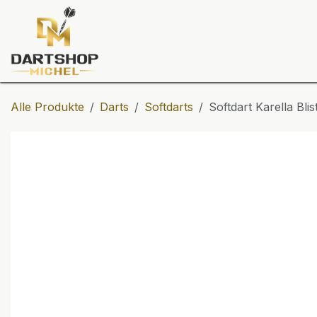
Zum Inhalt springen
Dartscheiben
Darts
Dart-Tu
Alle Produkte
Darts
Softdarts
Softdart Karella Blis