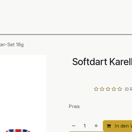
ning
Zubehör
Spieler
BULL´S Markteinführung 2
ter-Set 18g
Softdart Karel
(0 
Preis
In den 