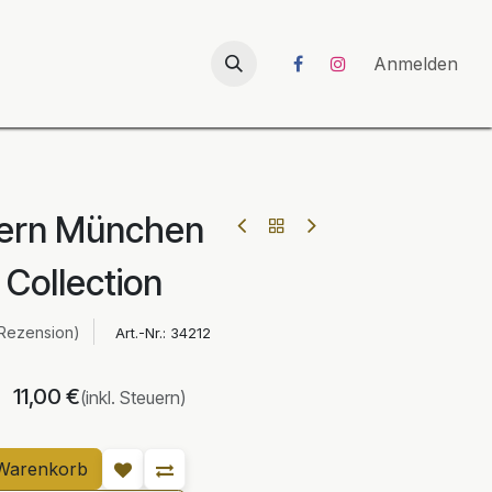
026
UNICORN-Launch 2026
Anmelden
yern München
t Collection
 Rezension)
Art.-Nr.:
34212
11,00
€
(inkl. Steuern)
Warenkorb