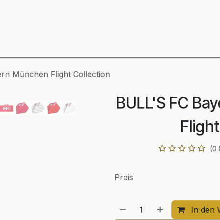
ning
Zubehör
Spieler
BULL´S Markteinführung 2
rn München Flight Collection
BULL'S FC Ba
Fligh
(0
Preis
In den 