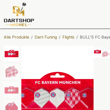
Zum Inhalt springen
Dartscheiben
Darts
Dart-Tu
Alle Produkte
Dart-Tuning
Flights
BULL'S FC Baye