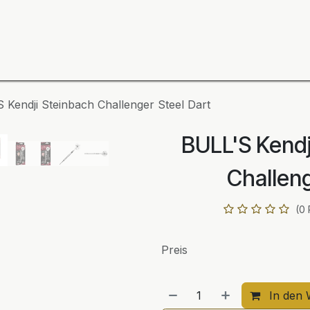
ning
Zubehör
Spieler
BULL´S Markteinführung 2
 Kendji Steinbach Challenger Steel Dart
BULL'S Kendj
Challeng
(0
Preis
In den 