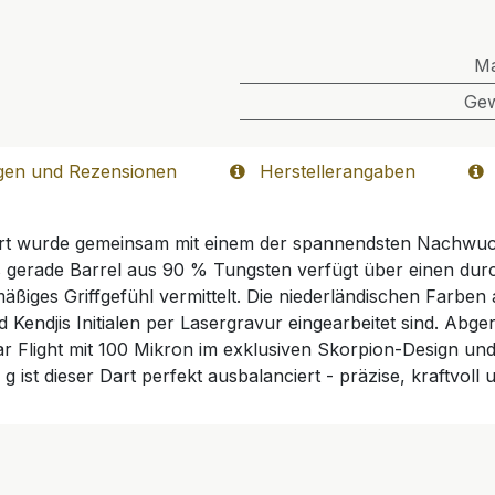
M
Gew
gen und Rezensionen
Herstellerangaben
art wurde gemeinsam mit einem der spannendsten Nachwuch
as gerade Barrel aus 90 % Tungsten verfügt über einen dur
mäßiges Griffgefühl vermittelt. Die niederländischen Farben
endjis Initialen per Lasergravur eingearbeitet sind. Abge
 Flight mit 100 Mikron im exklusiven Skorpion-Design und 
g ist dieser Dart perfekt ausbalanciert - präzise, kraftvol