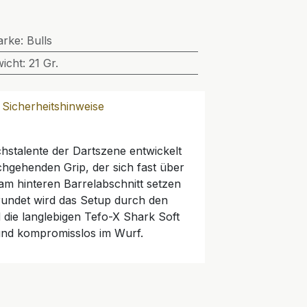
arke
:
Bulls
icht
:
21 Gr.
Sicherheitshinweise
stalente der Dartszene entwickelt
chgehenden Grip, der sich fast über
 am hinteren Barrelabschnitt setzen
rundet wird das Setup durch den
die langlebigen Tefo-X Shark Soft
l und kompromisslos im Wurf.