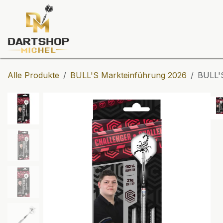
Zum Inhalt springen
Dartscheiben
Darts
Dart-Tu
Alle Produkte
BULL'S Markteinführung 2026
BULL'S