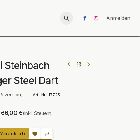
026
UNICORN-Launch 2026
Anmelden
i Steinbach
er Steel Dart
 Rezension)
Art.-Nr.:
17725
66,00
€
(inkl. Steuern)
Warenkorb