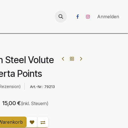
026
UNICORN-Launch 2026
Anmelden
 Steel Volute
rta Points
 Rezension)
Art.-Nr.:
79213
15,00
€
(inkl. Steuern)
Warenkorb