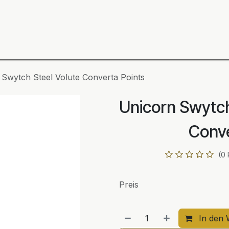
ning
Zubehör
Spieler
BULL´S Markteinführung 2
 Swytch Steel Volute Converta Points
Unicorn Swytch
Conve
(0
Preis
In den 