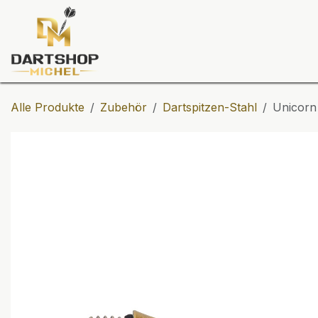
Zum Inhalt springen
Dartscheiben
Darts
Dart-Tu
Alle Produkte
Zubehör
Dartspitzen-Stahl
Unicorn