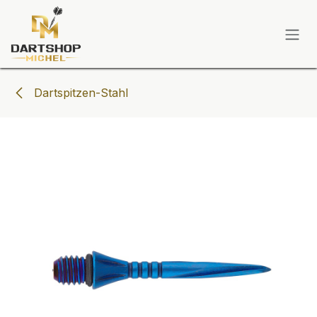
Zum Inhalt springen
Dartspitzen-Stahl