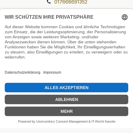
017668691352
Unsere Prüfsiegel