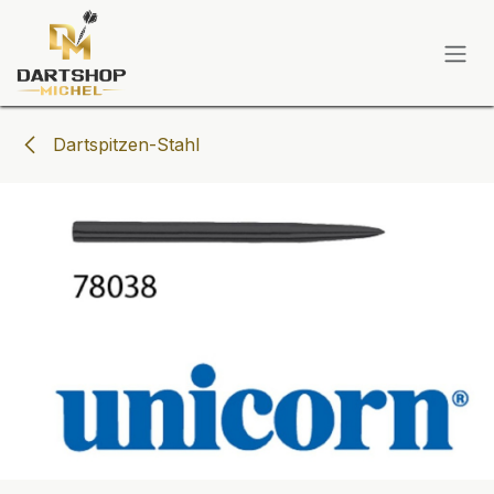
Zum Inhalt springen
Dartspitzen-Stahl