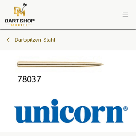
Zum Inhalt springen
Dartspitzen-Stahl