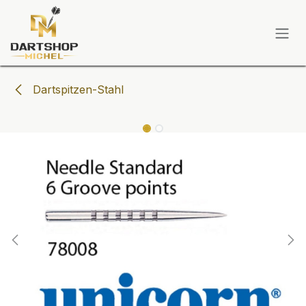
Zum Inhalt springen
Dartspitzen-Stahl