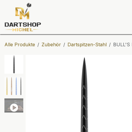
Zum Inhalt springen
Dartscheiben
Darts
Dart-Tu
Alle Produkte
Zubehör
Dartspitzen-Stahl
BULL'S 