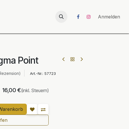
026
UNICORN-Launch 2026
Anmelden
gma Point
Rezension)
Art.-Nr.:
57723
16,00
€
(inkl. Steuern)
Warenkorb
ufen