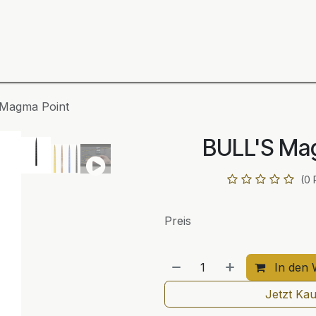
ning
Zubehör
Spieler
BULL´S Markteinführung 2
Magma Point
BULL'S Ma
(0 
Preis
In den 
Jetzt Ka