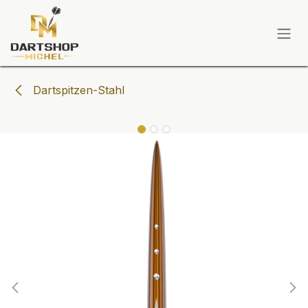
Zum Inhalt springen
Dartspitzen-Stahl