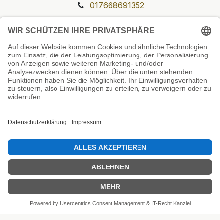
017668691352
Unsere Prüfsiegel