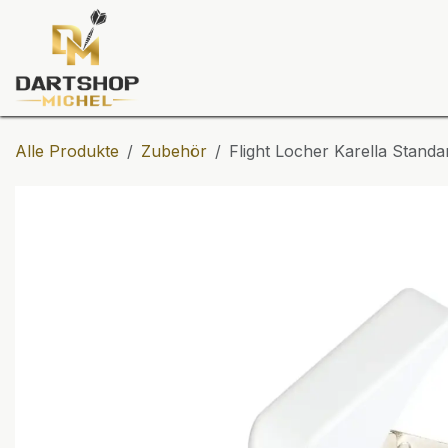
Zum Inhalt springen
Dartscheiben
Darts
Dart-Tu
Alle Produkte
Zubehör
Flight Locher Karella Standa