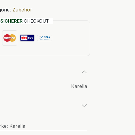
orie:
Zubehör
T
SICHERER
CHECKOUT
Karella
rke
:
Karella