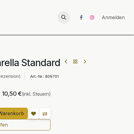
026
UNICORN-Launch 2026
Anmelden
arella Standard
Rezension)
Art.-Nr.:
809701
10,50
€
(inkl. Steuern)
Warenkorb
ufen