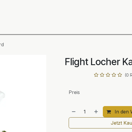
ning
Zubehör
Spieler
BULL´S Markteinführung 2
rd
Flight Locher K
(0 
Preis
In den 
Jetzt Ka