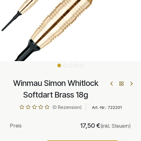
Winmau Simon Whitlock
Softdart Brass 18g
(0 Rezension)
Art.-Nr.:
722201
17,50
€
Preis
(inkl. Steuern)