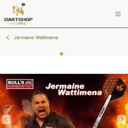
Zum Inhalt springen
Jermaine Wattimena