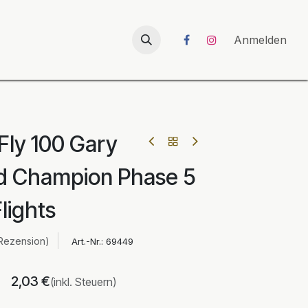
026
UNICORN-Launch 2026
Anmelden
 Fly 100 Gary
d Champion Phase 5
lights
Rezension)
Art.-Nr.:
69449
2,03
€
(inkl. Steuern)