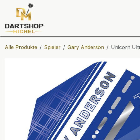
Zum Inhalt springen
Dartscheiben
Darts
Dart-Tu
Alle Produkte
Spieler
Gary Anderson
Unicorn Ult