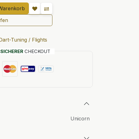
Warenkorb
ufen
Dart-Tuning / Flights
T
SICHERER
CHECKOUT
Unicorn