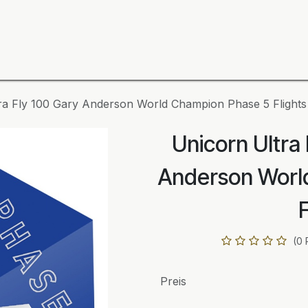
ning
Zubehör
Spieler
BULL´S Markteinführung 2
ra Fly 100 Gary Anderson World Champion Phase 5 Flights
Unicorn Ultra
Anderson Worl
F
(0 
Preis