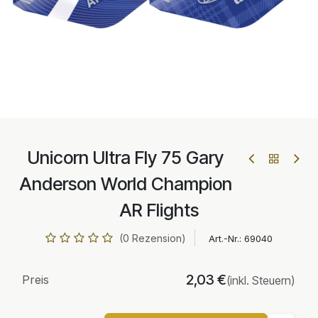
Unicorn Ultra Fly 75 Gary
Anderson World Champion
AR Flights
(0 Rezension)
Art.-Nr.:
69040
2,03
€
Preis
(inkl. Steuern)