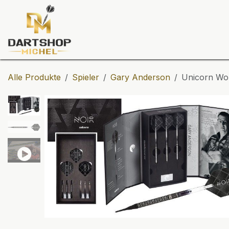
Zum Inhalt springen
Dartscheiben
Darts
Dart-Tu
Alle Produkte
Spieler
Gary Anderson
Unicorn Wor