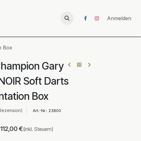
026
UNICORN-Launch 2026
Anmelden
n Box
Champion Gary
NOIR Soft Darts
ntation Box
Rezension)
Art.-Nr.:
23800
112,00
€
(inkl. Steuern)