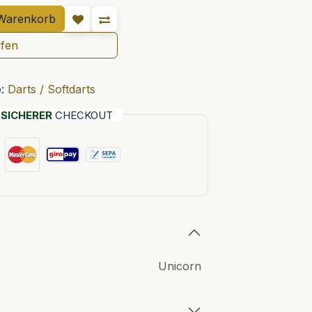
Warenkorb
ufen
:
Darts / Softdarts
T
SICHERER
CHECKOUT
Unicorn