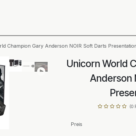
ning
Zubehör
Spieler
BULL´S Markteinführung 2
ld Champion Gary Anderson NOIR Soft Darts Presentatio
Unicorn World 
Anderson 
Prese
(0 
Preis