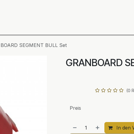
ning
Zubehör
Spieler
BULL´S Markteinführung 2
BOARD SEGMENT BULL Set
GRANBOARD S
(0 
Preis
In den 