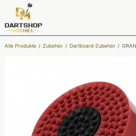
Zum Inhalt springen
Dartscheiben
Darts
Dart-Tu
Alle Produkte
Zubehör
Dartboard-Zubehör
GRAN