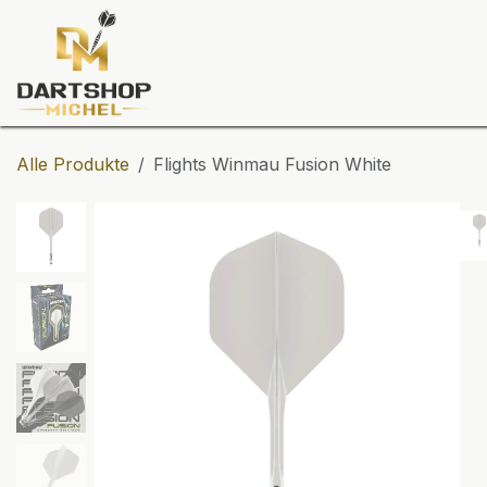
Zum Inhalt springen
Dartscheiben
Darts
Dart-Tu
Alle Produkte
Flights Winmau Fusion White