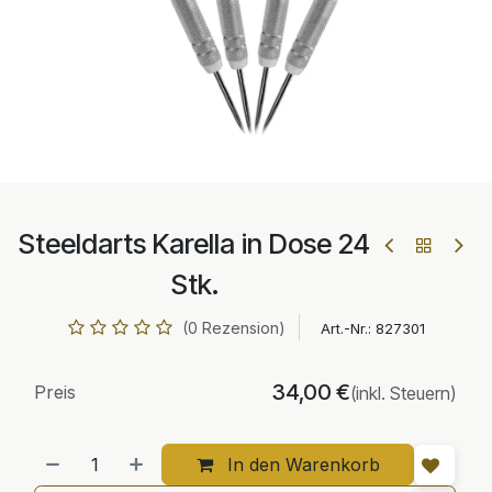
Steeldarts Karella in Dose 24
Stk.
(0 Rezension)
Art.-Nr.:
827301
34,00
€
Preis
(inkl. Steuern)
In den Warenkorb