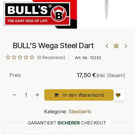
BULL'S Wega Steel Dart
(0 Rezension)
Art.-Nr.:
12222
17,50
€
Preis
(inkl. Steuern)
In den Warenkorb
Kategorie:
Steeldarts
GARANTIERT
SICHERER
CHECKOUT