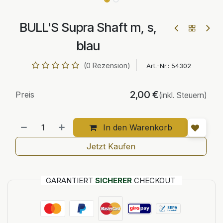
BULL'S Supra Shaft m, s,
blau
(0 Rezension)
Art.-Nr.:
54302
2,00
€
Preis
(inkl. Steuern)
In den Warenkorb
Jetzt Kaufen
GARANTIERT
SICHERER
CHECKOUT