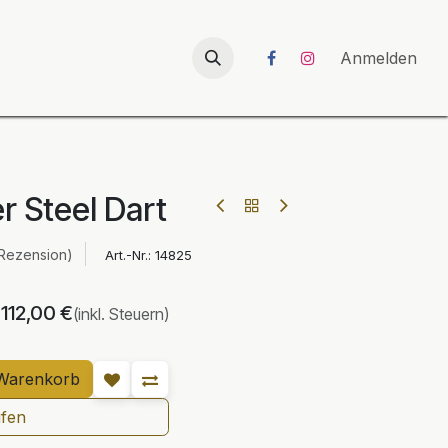
026
UNICORN-Launch 2026
Anmelden
r Steel Dart
 Rezension)
Art.-Nr.:
14825
112,00
€
(inkl. Steuern)
Warenkorb
ufen