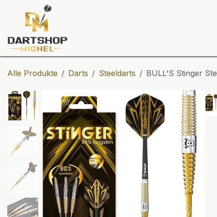
Zum Inhalt springen
Dartscheiben
Darts
Dart-Tu
Alle Produkte
Darts
Steeldarts
BULL'S Stinger Ste