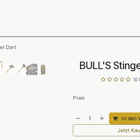
ning
Zubehör
Spieler
BULL´S Markteinführung 2
el Dart
BULL'S Stinge
(0
Preis
In den 
Jetzt Ka