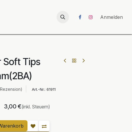
026
UNICORN-Launch 2026
Anmelden
 Soft Tips
m(2BA)
 Rezension)
Art.-Nr.:
61911
3,00
€
(inkl. Steuern)
Warenkorb