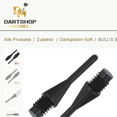
Zum Inhalt springen
Dartscheiben
Darts
Dart-Tu
Alle Produkte
Zubehör
Dartspitzen-Soft
BULL'S S