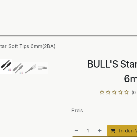
ning
Zubehör
Spieler
BULL´S Markteinführung 2
tar Soft Tips 6mm(2BA)
BULL'S Star
6m
(0
Preis
In den 