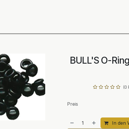
ning
Zubehör
Spieler
BULL´S Markteinführung 2
BULL'S O-Ring
(0
Preis
In den 