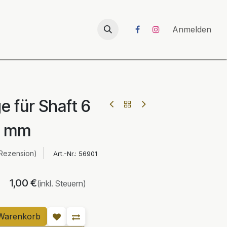
026
UNICORN-Launch 2026
Anmelden
e für Shaft 6
mm
 Rezension)
Art.-Nr.:
56901
1,00
€
(inkl. Steuern)
Warenkorb