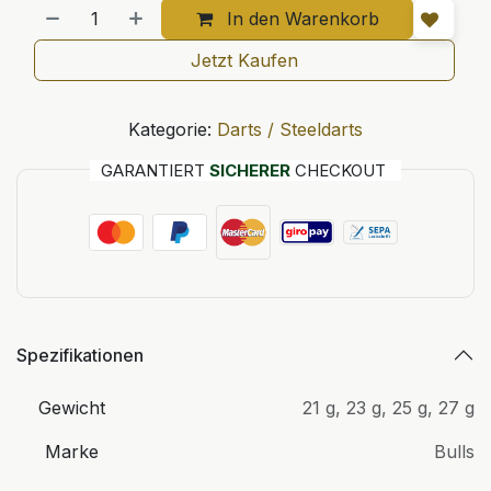
In den Warenkorb
Jetzt Kaufen
Kategorie:
Darts / Steeldarts
GARANTIERT
SICHERER
CHECKOUT
Spezifikationen
Gewicht
21 g
,
23 g
,
25 g
,
27 g
Marke
Bulls