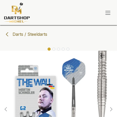
Zum Inhalt springen
Darts / Steeldarts