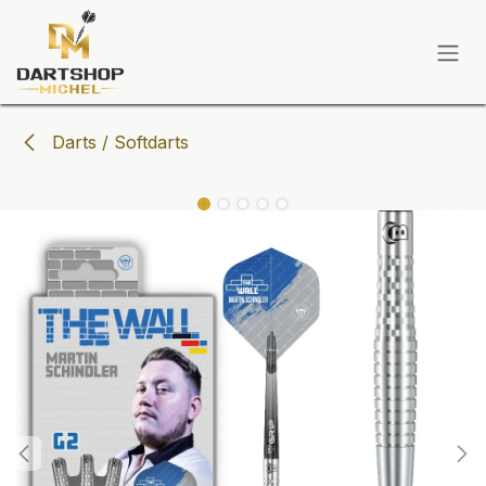
Zum Inhalt springen
Darts / Softdarts